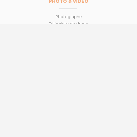
PHOTO & VIDÉO
Photographe
Télépilote de drone
Motion design
Vidéo d’entreprise
STUDIO GRAPHIQUE
Identité visuelle
Réalisation d’une charte graphique
Illustrateur
webdesigner
UNIVERS WEB
Site vitrine
Modules spécifiques
Référencement